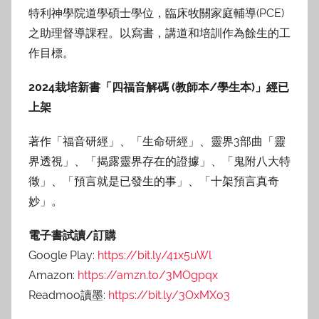
特利神學院道學碩士學位，臨床牧關家庭輔導(PCE)
之助理督導課程。以寫書，講道和培訓作為餘生的工
作目標。
2024栽培新書「四福音解碼 (教師本/學生本)」經已
上架
著作「福音研經」、「生命研經」、靈界3部曲「靈
界透視」、「揭露靈界存在的證據」、「鬼附八大特
徵」、「預言就是已發生的事」、「十架預言真奇
妙」。
電子書試讀/訂購
Google Play:
https://bit.ly/41x5uWl
Amazon:
https://amzn.to/3MOgpqx
Readmoo讀墨:
https://bit.ly/3OxMXo3