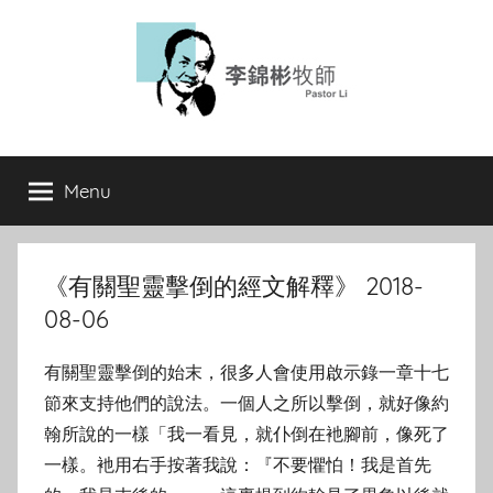
Skip
to
content
Menu
《有關聖靈擊倒的經文解釋》 2018-
08-06
有關聖靈擊倒的始末，很多人會使用啟示錄一章十七
節來支持他們的說法。一個人之所以擊倒，就好像約
翰所說的一樣「我一看見，就仆倒在衪腳前，像死了
一樣。衪用右手按著我說：『不要懼怕！我是首先