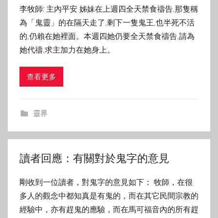
李牧師: 主內平安 姊妹在上週四全天禁食禱告,那隻稱
為「鬼靈」的在隔天走了,剩下一隻鬼王,也半死不活
的,仍賴在她裡面。本週四她仍要全天禁食禱告,請為
她代禱,求主加力在她身上。
查看更多
靈界
讀者回應：有關對於鬼字的意見
剛收到一位讀者，對鬼字的意見如下： 牧師，在很
多人的觀念中都知真是有鬼的，而在其它民間宗教的
經驗中，亦有趕鬼的應驗，而在馬可福音內的所有趕