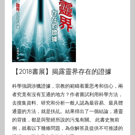
【2018書展】揭露靈界存在的證據
科學強調涉獵證據，宗教的範疇着重思考和信心，兩
者究竟有沒有互通的地方？作者嘗試利用科學方法，
去搜集資料、研究和分析一般人認為最容易、最具體
通靈的方法，就是扶乩。結果得出了一個結論，通靈
的背後，都是與聖經所說的污鬼有關。 此書史無前
例，就着以下幾條問題，為你解答及提供不可推諉的