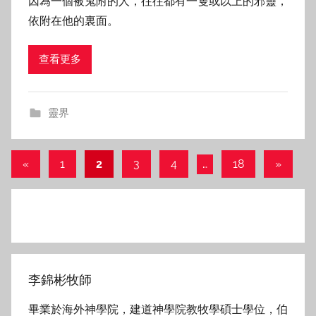
因為一個被鬼附的人，往往都有一隻或以上的邪靈，
依附在他的裏面。
查看更多
靈界
Posts
Previous
Next
«
1
2
3
4
…
18
»
Posts
Posts
pagination
李錦彬牧師
畢業於海外神學院，建道神學院教牧學碩士學位，伯