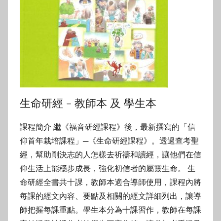
生命研經 – 教師本 及 學生本
課程簡介 繼《福音研經課程》後，最新撰寫的「信
仰首年栽培課程」─《生命研經課程》。透過查考聖
經，幫助剛決志的人怎樣去祈禱和讀經，讓他們在信
仰生活上能穩步成長，強化初信者的屬靈生命。 生
命研經全書共十課，教師本適合導師使用，課程內將
每課的經文內容、要點及相關的經文詳細列出，讓導
師把握每課重點。學生本分為十課習作，教師在每課