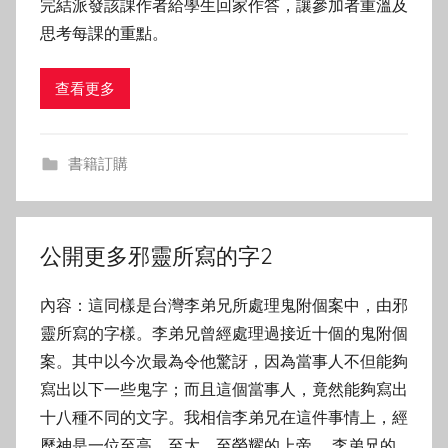
完結派發該課作者給學生回家作答，讓參加者重溫及
思考每課的重點。
查看更多
書籍訂購
公開更多邪靈所寫的字2
內容：這同樣是台灣李弟兄所處理鬼附個案中，由邪
靈所寫的字樣。李弟兄曾經處理過接近十個的鬼附個
案。其中以今次最為令他驚訝，因為當事人不但能夠
寫出以下一些鬼字；而且這個當事人，竟然能夠寫出
十八種不同的文字。我相信李弟兄在這件事情上，經
歷神是一位至高、至大、至榮耀的上帝。 李弟兄的